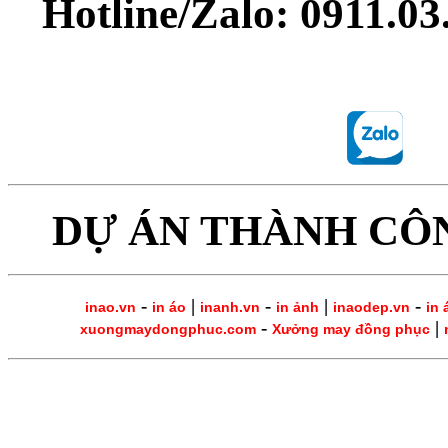
Hotline/Zalo: 0911.0
DỰ ÁN THÀNH CÔ
-
|
-
|
-
inao.vn
in áo
inanh.vn
in ảnh
inaodep.vn
in 
-
|
xuongmaydongphuc.com
Xưởng may đồng phục