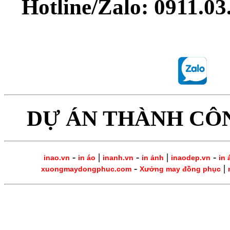
Hotline/Zalo: 0911.0
DỰ ÁN THÀNH CÔ
-
|
-
|
-
inao.vn
in áo
inanh.vn
in ảnh
inaodep.vn
in 
-
|
xuongmaydongphuc.com
Xưởng may đồng phục