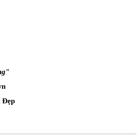
ng"
vn
n Đẹp