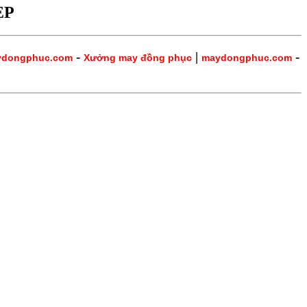
ẸP
-
|
-
ydongphuc.com
Xưởng may đồng phục
maydongphuc.com