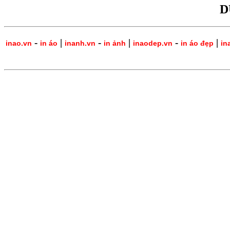
D
-
|
-
|
-
|
inao.vn
in áo
inanh.vn
in ảnh
inaodep.vn
in áo đẹp
in