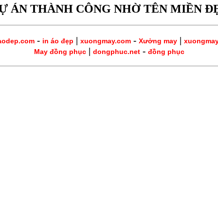
Ự ÁN THÀNH CÔNG NHỜ TÊN MIỀN Đ
-
|
-
|
aodep.com
in áo đẹp
xuongmay.com
Xưởng may
xuongma
|
-
May đồng phục
dongphuc.net
đồng phục