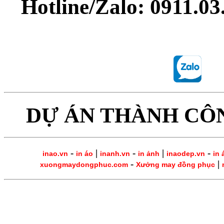
Hotline/Zalo: 0911.0
DỰ ÁN THÀNH CÔ
-
|
-
|
-
inao.vn
in áo
inanh.vn
in ảnh
inaodep.vn
in 
-
|
xuongmaydongphuc.com
Xưởng may đồng phục