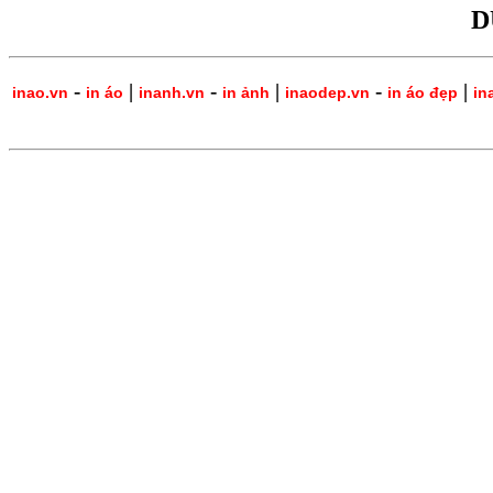
D
-
|
-
|
-
|
inao.vn
in áo
inanh.vn
in ảnh
inaodep.vn
in áo đẹp
in