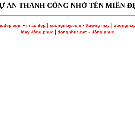
Ự ÁN THÀNH CÔNG NHỜ TÊN MIỀN Đ
-
|
-
|
aodep.com
in áo đẹp
xuongmay.com
Xưởng may
xuongma
|
-
May đồng phục
dongphuc.net
đồng phục