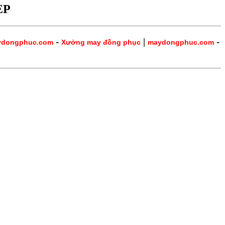
ẸP
-
|
-
ydongphuc.com
Xưởng may đồng phục
maydongphuc.com