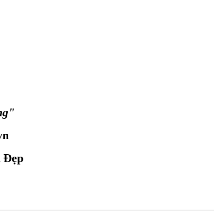
ng"
vn
n Đẹp