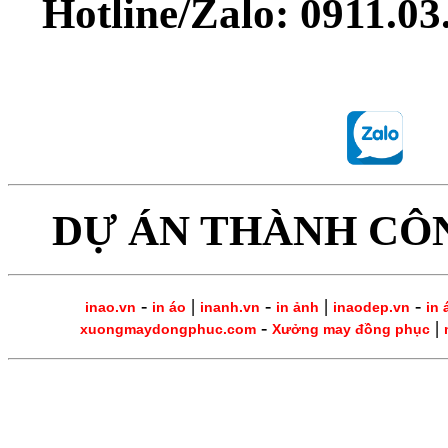
Hotline/Zalo: 0911.0
DỰ ÁN THÀNH CÔ
-
|
-
|
-
inao.vn
in áo
inanh.vn
in ảnh
inaodep.vn
in 
-
|
xuongmaydongphuc.com
Xưởng may đồng phục