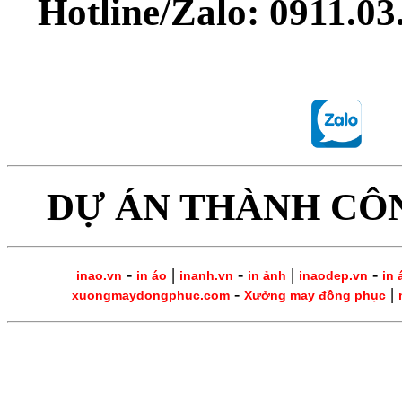
Hotline/Zalo: 0911.0
DỰ ÁN THÀNH CÔ
-
|
-
|
-
inao.vn
in áo
inanh.vn
in ảnh
inaodep.vn
in 
-
|
xuongmaydongphuc.com
Xưởng may đồng phục