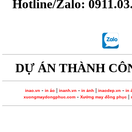
Hotline/Zalo: 0911.0
DỰ ÁN THÀNH CÔ
-
|
-
|
-
inao.vn
in áo
inanh.vn
in ảnh
inaodep.vn
in 
-
|
xuongmaydongphuc.com
Xưởng may đồng phục