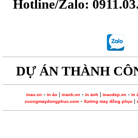
Hotline/Zalo: 0911.0
DỰ ÁN THÀNH CÔ
-
|
-
|
-
inao.vn
in áo
inanh.vn
in ảnh
inaodep.vn
in 
-
|
xuongmaydongphuc.com
Xưởng may đồng phục