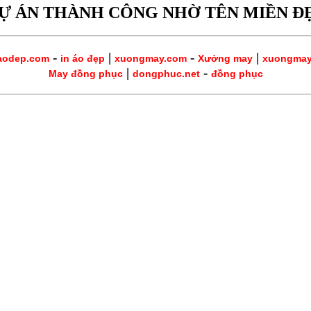
Ự ÁN THÀNH CÔNG NHỜ TÊN MIỀN Đ
-
|
-
|
aodep.com
in áo đẹp
xuongmay.com
Xưởng may
xuongma
|
-
May đồng phục
dongphuc.net
đồng phục