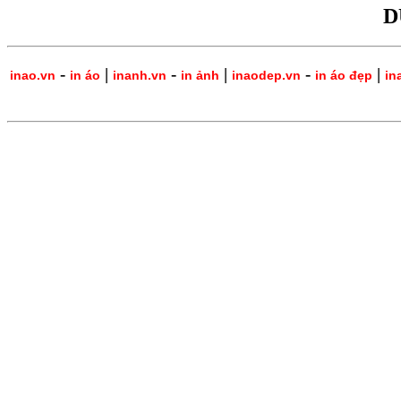
D
-
|
-
|
-
|
inao.vn
in áo
inanh.vn
in ảnh
inaodep.vn
in áo đẹp
in