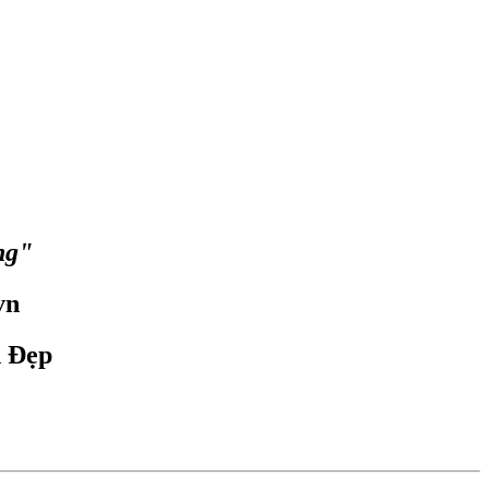
ng"
vn
n Đẹp