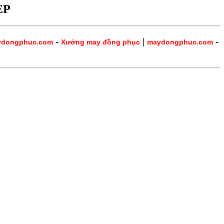
ẸP
-
|
-
ydongphuc.com
Xưởng may đồng phục
maydongphuc.com