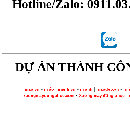
Hotline/Zalo: 0911.0
DỰ ÁN THÀNH CÔ
-
|
-
|
-
inao.vn
in áo
inanh.vn
in ảnh
inaodep.vn
in 
-
|
xuongmaydongphuc.com
Xưởng may đồng phục