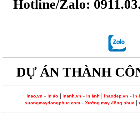
Hotline/Zalo: 0911.0
DỰ ÁN THÀNH CÔ
-
|
-
|
-
inao.vn
in áo
inanh.vn
in ảnh
inaodep.vn
in 
-
|
xuongmaydongphuc.com
Xưởng may đồng phục