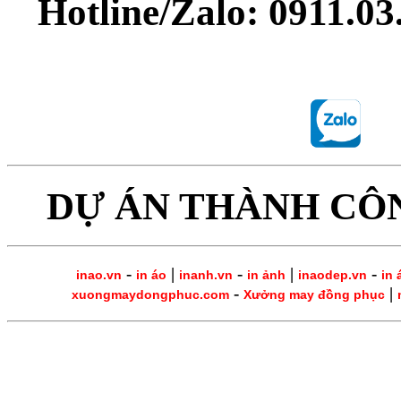
Hotline/Zalo: 0911.0
DỰ ÁN THÀNH CÔ
-
|
-
|
-
inao.vn
in áo
inanh.vn
in ảnh
inaodep.vn
in 
-
|
xuongmaydongphuc.com
Xưởng may đồng phục