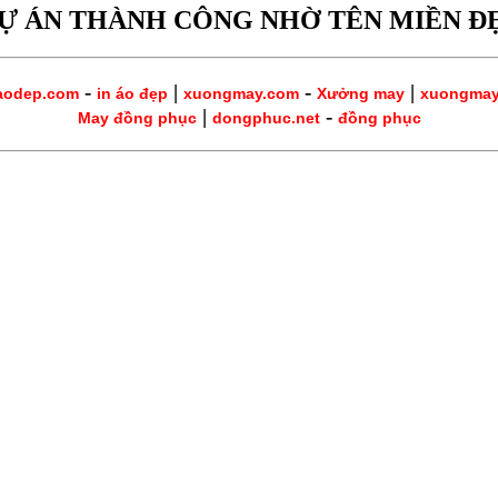
Ự ÁN THÀNH CÔNG NHỜ TÊN MIỀN Đ
-
|
-
|
aodep.com
in áo đẹp
xuongmay.com
Xưởng may
xuongma
|
-
May đồng phục
dongphuc.net
đồng phục