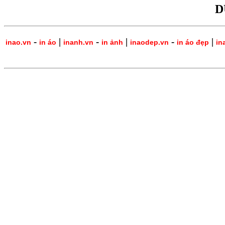
D
-
|
-
|
-
|
inao.vn
in áo
inanh.vn
in ảnh
inaodep.vn
in áo đẹp
in