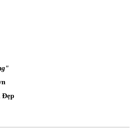
ng"
vn
n Đẹp