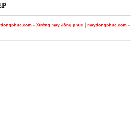
ẸP
-
|
-
ydongphuc.com
Xưởng may đồng phục
maydongphuc.com